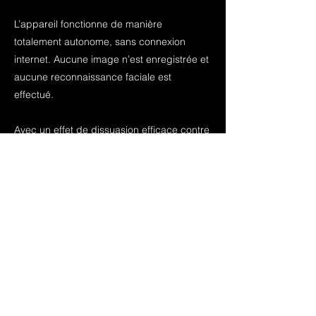
L’appareil fonctionne de manière
totalement autonome, sans connexion
internet. Aucune image n’est enregistrée et
aucune reconnaissance faciale est
effectué.
Avec un effet de dissuasion efficace contre
les tentatives d’achat par des mineurs ce
dispositif facilite la demande si besoin
d'une pièce d’identité , contribuant ainsi à
la protection des mineurs et du personnel.
Précédent
Suivant